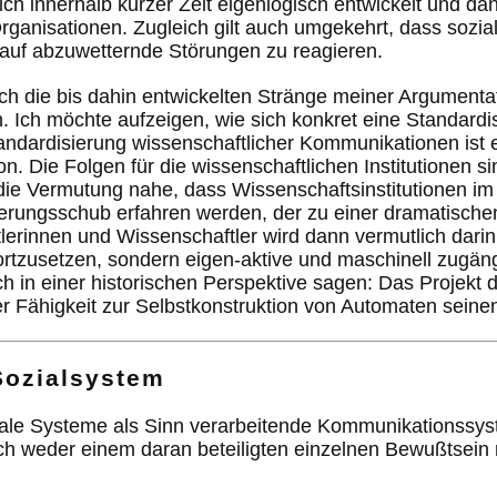
sich innerhalb kurzer Zeit eigenlogisch entwickelt und da
rganisationen. Zugleich gilt auch umgekehrt, dass sozia
auf abzuwetternde Störungen zu reagieren.
h die bis dahin entwickelten Stränge meiner Argumentat
Ich möchte aufzeigen, wie sich konkret eine Standardis
andardisierung wissenschaftlicher Kommunikationen ist 
on. Die Folgen für die wissenschaftlichen Institutionen
die Vermutung nahe, dass Wissenschaftsinstitutionen im 
erungsschub erfahren werden, der zu einer dramatische
lerinnen und Wissenschaftler wird dann vermutlich darin
 fortzusetzen, sondern eigen-aktive und maschinell zugän
sich in einer historischen Perspektive sagen: Das Projekt
r Fähigkeit zur Selbstkonstruktion von Automaten seine
 Sozialsystem
iale Systeme als Sinn verarbeitende Kommunikationssys
ch weder einem daran beteiligten einzelnen Bewußtsein 