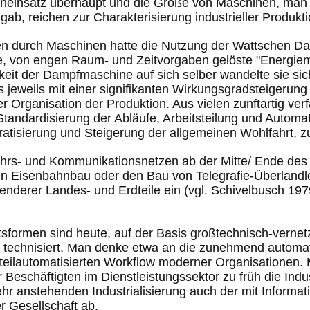
eneinsatz überhaupt und die Größe von Maschinen, man 
gab, reichen zur Charakterisierung industrieller Produkti
en durch Maschinen hatte die Nutzung der Wattschen D
te, von engen Raum- und Zeitvorgaben gelöste "Energiem
eit der Dampfmaschine auf sich selber wandelte sie sic
s jeweils mit einer signifikanten Wirkungsgradsteigerung
 der Organisation der Produktion. Aus vielen zunftartig 
andardisierung der Abläufe, Arbeitsteilung und Automat
tisierung und Steigerung der allgemeinen Wohlfahrt, zum
ehrs- und Kommunikationsnetzen ab der Mitte/ Ende des
en Eisenbahnbau oder den Bau von Telegrafie-Überlandlei
nderer Landes- und Erdteile ein (vgl. Schivelbusch 1979
tsformen sind heute, auf der Basis großtechnisch-vernet
echnisiert. Man denke etwa an die zunehmend automatis
eilautomatisierten Workflow moderner Organisationen. 
eschäftigten im Dienstleistungssektor zu früh die Indust
ehr anstehenden Industrialisierung auch der mit Informa
er Gesellschaft ab.