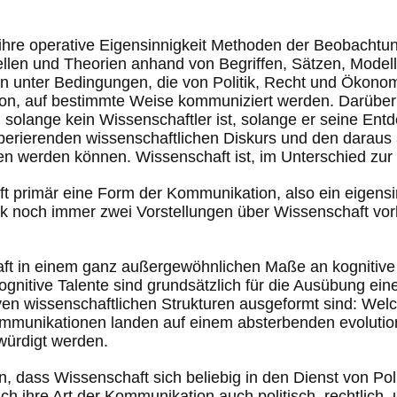
r ihre operative Eigensinnigkeit Methoden der Beobacht
ellen und Theorien anhand von Begriffen, Sätzen, Modell
n unter Bedingungen, die von Politik, Recht und Ökonom
ion, auf bestimmte Weise kommuniziert werden. Darüberhi
t, solange kein Wissenschaftler ist, solange er seine En
 operierenden wissenschaftlichen Diskurs und den daraus
en werden können. Wissenschaft ist, im Unterschied zu
primär eine Form der Kommunikation, also ein eigensin
 noch immer zwei Vorstellungen über Wissenschaft vorhe
aft in einem ganz außergewöhnlichen Maße an kognitive 
nitive Talente sind grundsätzlich für die Ausübung eines
iven wissenschaftlichen Strukturen ausgeformt sind: W
 Kommunikationen landen auf einem absterbenden evolutio
würdigt werden.
, dass Wissenschaft sich beliebig in den Dienst von Polit
h ihre Art der Kommunikation auch politisch, rechtlich