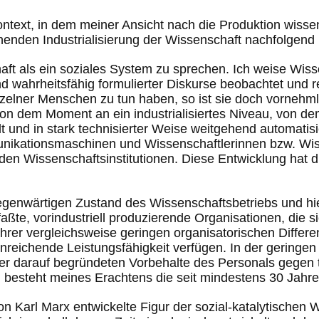
ontext, in dem meiner Ansicht nach die Produktion wisse
nden Industrialisierung der Wissenschaft nachfolgend in
t als ein soziales System zu sprechen. Ich weise Wisse
wahrheitsfähig formulierter Diskurse beobachtet und re
elner Menschen zu tun haben, so ist sie doch vornehm
on dem Moment an ein industrialisiertes Niveau, von de
llt und in stark technisierter Weise weitgehend automatis
ikationsmaschinen und Wissenschaftlerinnen bzw. Wiss
 Wissenschaftsinstitutionen. Diese Entwicklung hat du
egenwärtigen Zustand des Wissenschaftsbetriebs und hi
faßte, vorindustriell produzierende Organisationen, die 
hrer vergleichsweise geringen organisatorischen Differ
reichende Leistungsfähigkeit verfügen. In der geringen 
der darauf begründeten Vorbehalte des Personals gegen 
n, besteht meines Erachtens die seit mindestens 30 Jah
von Karl Marx entwickelte Figur der sozial-katalytische