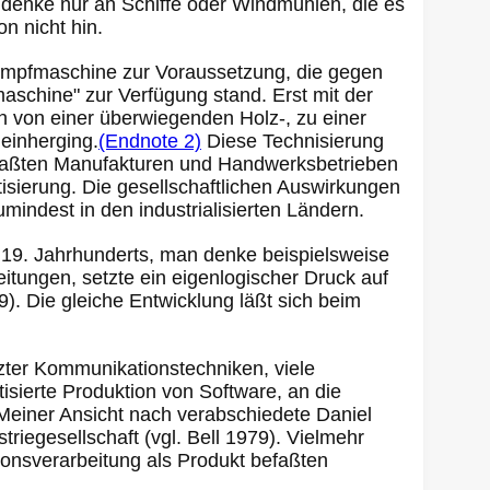
denke nur an Schiffe oder Windmühlen, die es
on nicht hin.
ampfmaschine zur Voraussetzung, die gegen
aschine" zur Verfügung stand. Erst mit der
h von einer überwiegenden Holz-, zu einer
 einherging.
(Endnote 2)
Diese Technisierung
verfaßten Manufakturen und Handwerksbetrieben
isierung. Die gesellschaftlichen Auswirkungen
indest in den industrialisierten Ländern.
 19. Jahrhunderts, man denke beispielsweise
tungen, setzte ein eigenlogischer Druck auf
). Die gleiche Entwicklung läßt sich beim
zter Kommunikationstechniken, viele
ierte Produktion von Software, an die
Meiner Ansicht nach verabschiedete Daniel
riegesellschaft (vgl. Bell 1979). Vielmehr
tionsverarbeitung als Produkt befaßten