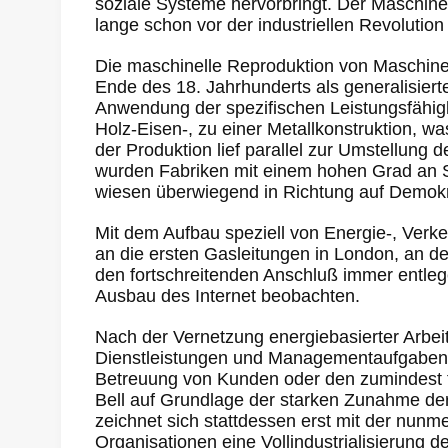
soziale Systeme hervorbringt. Der Maschin
lange schon vor der industriellen Revolution 
Die maschinelle Reproduktion von Maschin
Ende des 18. Jahrhunderts als generalisier
Anwendung der spezifischen Leistungsfähigk
Holz-Eisen-, zu einer Metallkonstruktion, wa
der Produktion lief parallel zur Umstellung
wurden Fabriken mit einem hohen Grad an St
wiesen überwiegend in Richtung auf Demokra
Mit dem Aufbau speziell von Energie-, Verk
an die ersten Gasleitungen in London, an d
den fortschreitenden Anschluß immer entlege
Ausbau des Internet beobachten.
Nach der Vernetzung energiebasierter Arbei
Dienstleistungen und Managementaufgaben t
Betreuung von Kunden oder den zumindest t
Bell auf Grundlage der starken Zunahme der B
zeichnet sich stattdessen erst mit der nunm
Organisationen eine Vollindustrialisierung d