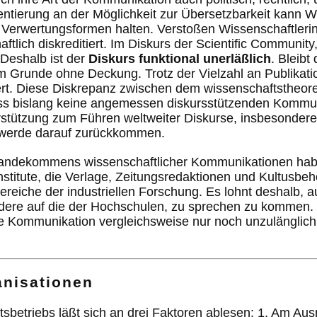
ientierung an der Möglichkeit zur Übersetzbarkeit kann 
Verwertungsformen halten. Verstoßen Wissenschaftleri
tlich diskreditiert. Im Diskurs der Scientific Community,
 Deshalb ist der
Diskurs funktional unerläßlich
. Bleib
m Grunde ohne Deckung. Trotz der Vielzahl an Publikati
liert. Diese Diskrepanz zwischen dem wissenschaftstheor
 dass bislang keine angemessen diskursstützenden Kommu
stützung zum Führen weltweiter Diskurse, insbesondere au
h werde darauf zurückkommen.
standekommens wissenschaftlicher Kommunikationen hab
nstitute, die Verlage, Zeitungsredaktionen und Kultusbe
eiche der industriellen Forschung. Es lohnt deshalb, au
dere auf die der Hochschulen, zu sprechen zu kommen. 
he Kommunikation vergleichsweise nur noch unzulänglich 
anisationen
etriebs läßt sich an drei Faktoren ablesen: 1. Am Ausma