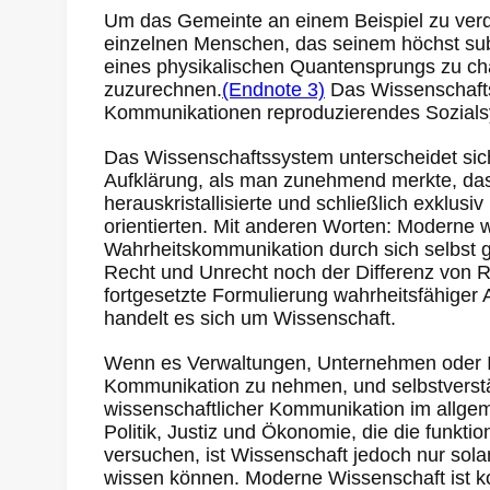
Um das Gemeinte an einem Beispiel zu verde
einzelnen Menschen, das seinem höchst subj
eines physikalischen Quantensprungs zu char
zuzurechnen.
(Endnote 3)
Das Wissenschafts
Kommunikationen reproduzierendes Sozials
Das Wissenschaftssystem unterscheidet sich
Aufklärung, als man zunehmend merkte, dass
herauskristallisierte und schließlich exklus
orientierten. Mit anderen Worten: Moderne w
Wahrheitskommunikation durch sich selbst g
Recht und Unrecht noch der Differenz von R
fortgesetzte Formulierung wahrheitsfähige
handelt es sich um Wissenschaft.
Wenn es Verwaltungen, Unternehmen oder In
Kommunikation zu nehmen, und selbstverständ
wissenschaftlicher Kommunikation im allge
Politik, Justiz und Ökonomie, die die funk
versuchen, ist Wissenschaft jedoch nur solan
wissen können. Moderne Wissenschaft ist k