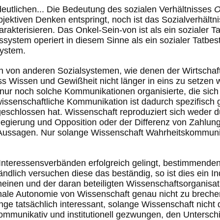
utlichen... Die Bedeutung des sozialen Verhältnisses
O
ektiven Denken entspringt, noch ist das Sozialverhältn
akterisieren. Das Onkel-Sein-von ist als ein sozialer T
system operiert in diesem Sinne als ein sozialer Tatbes
ystem.
 von anderen Sozialsystemen, wie denen der Wirtschaft 
 Wissen und Gewißheit nicht länger in eins zu setzen w
iv nur noch solche Kommunikationen organisierte, die sich
issenschaftliche Kommunikation ist dadurch spezifisch 
eschlossen hat. Wissenschaft reproduziert sich weder du
egierung und Opposition oder der Differenz von Zahlung
r Aussagen. Nur solange Wissenschaft Wahrheitskommunik
teressensverbänden erfolgreich gelingt, bestimmenden E
lich versuchen diese das beständig, so ist dies ein Ind
meinen und der daran beteiligten Wissenschaftsorganisa
tionale Autonomie von Wissenschaft genau nicht zu brech
ge tatsächlich interessant, solange Wissenschaft nicht 
ommunikativ und institutionell gezwungen, den Untersc